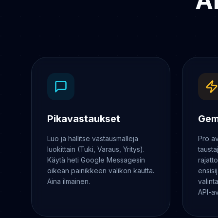
Ä
Pikavastaukset
Gem
Luo ja hallitse vastausmalleja
Pro av
luokittain (Tuki, Varaus, Yritys).
tausta
Käytä heti Google Messagesin
rajatt
oikean painikkeen valikon kautta.
ensisi
Aina ilmainen.
valint
API-av