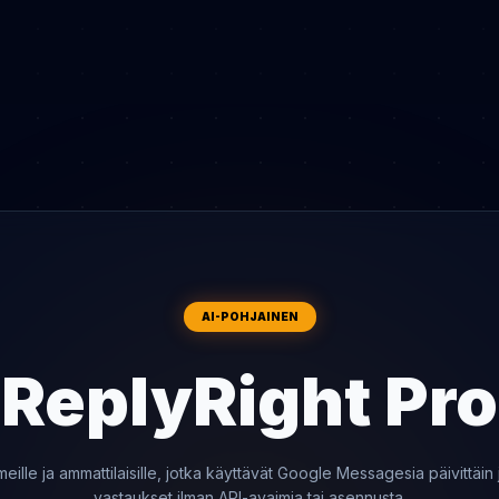
AI-POHJAINEN
ReplyRight Pro
imeille ja ammattilaisille, jotka käyttävät Google Messagesia päivittäin 
vastaukset ilman API-avaimia tai asennusta.