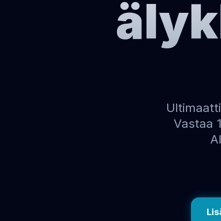
älyk
Ultimaatt
Vastaa 1
AI
Lis