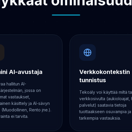
lykkäät ominaisuud
ini AI-avustaja
Verkkokontekstin
tunnistus
aa hallitun AI-
järjestelmän, jossa on
Tekoäly voi käyttää miltä t
omat vastaukset,
verkkosivulta (aukioloajat, 
jainen käsittely ja AI-sävyn
palvelut) saatavia tietoja
a (Muodollinen, Rento jne.).
tuottaakseen osuvampia ja
ainta ei tarvita.
tarkempia vastauksia.