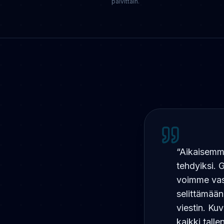
päivittäin.
“
Aikaisemmin
tehdyiksi.
voimme vast
selittämään
viestin. Ku
kaikki talle