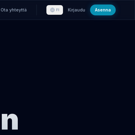
Ota yhteyttä
Kirjaudu
Asenna
FI
n