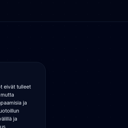
 eivät tulleet
 mutta
apaamisia ja
uotoillun
lillä ja
tus,