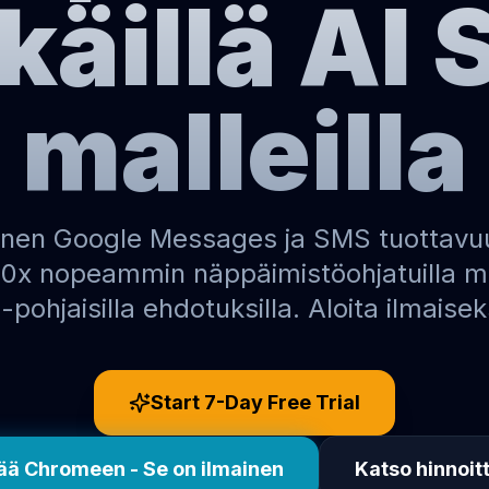
käillä AI
malleilla
inen Google Messages ja SMS tuottavu
0x nopeammin näppäimistöohjatuilla mal
-pohjaisilla ehdotuksilla. Aloita ilmaisek
Start
7
-Day Free Trial
ää Chromeen - Se on ilmainen
Katso hinnoit