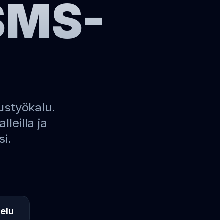
 SMS-
ustyökalu.
leilla ja
si.
telu