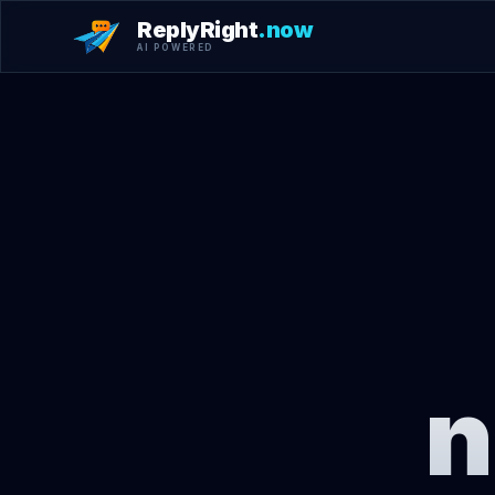
ReplyRight
.now
AI POWERED
n