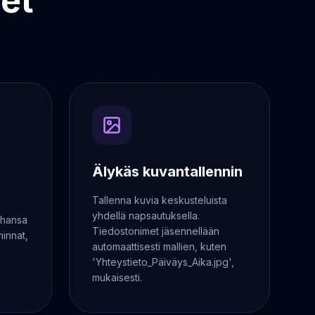
et
Älykäs kuvantallennin
Tallenna kuvia keskusteluista
yhdellä napsautuksella.
ahansa
Tiedostonimet jäsennellään
hinnat,
automaattisesti mallien, kuten
'Yhteystieto_Päiväys_Aika.jpg',
mukaisesti.