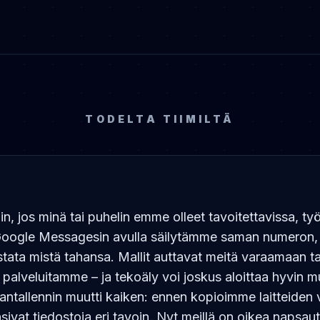
TODELTA TIIMILTÄ
, jos minä tai puhelin emme olleet tavoitettavissa, työt
 Google Messagesin avulla säilytämme saman numeron,
ata mistä tahansa. Mallit auttavat meitä varaamaan t
 palveluitamme – ja tekoäly voi joskus aloittaa hyvin m
vantallennin muutti kaiken: ennen kopioimme laitteiden vä
nsivat tiedostoja eri tavoin. Nyt meillä on oikea napsau