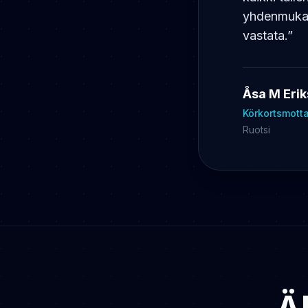
yhdenmukai
vastata.
”
Åsa M Eri
Körkortsmotta
Ruotsi