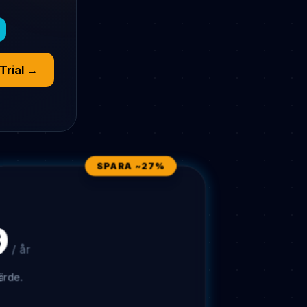
Trial →
SPARA ~27%
9
/ år
ärde.