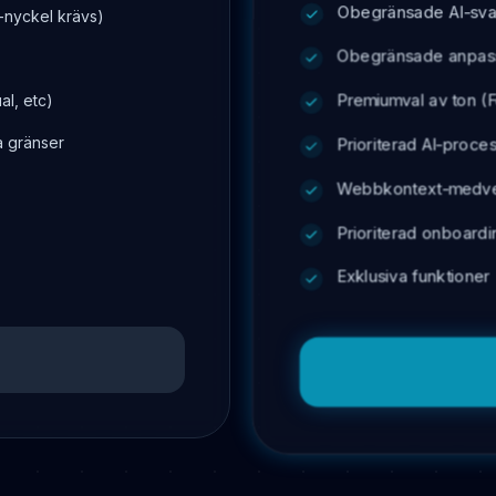
Obegränsade AI-svar
-nyckel krävs)
Obegränsade anpass
Premiumval av ton (F
al, etc)
a gränser
Prioriterad AI-proce
Webbkontext-medve
Prioriterad onboardi
Exklusiva funktioner