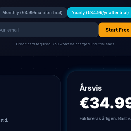
Monthly (
€3.99
/mo after trial)
Yearly (
€34.99
/yr after trial)
Start Free 
Credit card required. You won't be charged until trial ends.
Årsvis
€34.9
Faktureras årligen. Bäst v
stid.