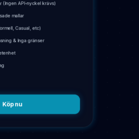
 (Ingen API-nyckel krävs)
ade mallar
ormell, Casual, etc)
ssning & Inga gränser
tenhet
ng
Köp nu