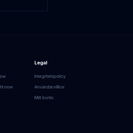
Legal
now
Integritetspolicy
ght.now
Användarvillkor
Mitt konto