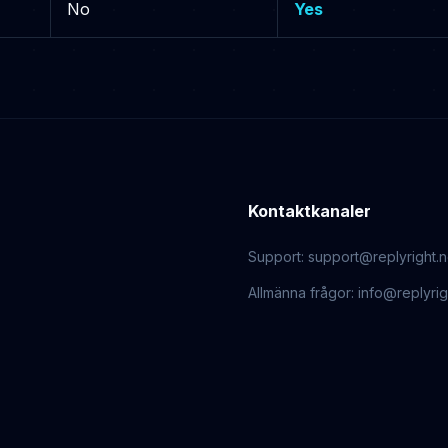
No
Yes
Kontaktkanaler
Support
:
support@replyright.
Allmänna frågor
:
info@replyri